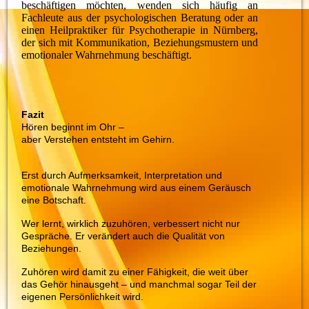
beschäftigen möchten, wenden sich häufig an
Fachleute aus der psychologischen Beratung oder an
einen Heilpraktiker für Psychotherapie in Nürnberg,
der sich mit Kommunikation, Beziehungsmustern und
emotionaler Wahrnehmung beschäftigt.
Fazit
Hören beginnt im Ohr –
aber Verstehen entsteht im Gehirn.
Erst durch Aufmerksamkeit, Interpretation und
emotionale Wahrnehmung wird aus einem Geräusch
eine Botschaft.
Wer lernt, wirklich zuzuhören, verbessert nicht nur
Gespräche. Er verändert auch die Qualität von
Beziehungen.
Zuhören wird damit zu einer Fähigkeit, die weit über
das Gehör hinausgeht – und manchmal sogar Teil der
eigenen Persönlichkeit wird.