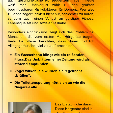
auch gesundheitliche Konsequenzen haben. Heute
weiß man: Hörverlust zählt zu den größten
beeinflussbaren Risikofaktoren für Demenz. Wer also
zu lange zögert, riskiert nicht nur, schlechter zu hören,
sondern auch einen Verlust an geistiger Fitness,
Lebensqualität und sozialer Teilhabe.
Besonders eindrucksvoll zeigt sich das Problem bei
Menschen, die zum ersten Mal Hörgeräte tragen.
Viele Betroffene berichten, dass ihnen plötzlich
Alltagsgeräusche „viel zu laut“ erscheinen:
Ein Wasserhahn klingt wie ein reißender
Fluss.Das Umblättern einer Zeitung wird als
störend empfunden.
Vögel wirken, als würden sie regelrecht
„brüllen“.
Die Toilettenspülung hört sich an wie die
Niagara-Fälle.
Das Erstaunliche daran:
Diese Hörgeräte sind in