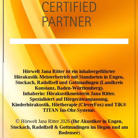
Hörwelt Jana Ritter ist ein inhabergeführter
Hörakustik-Meisterbetrieb mit Standorten in Engen,
Stockach, Radolfzell und Gottmadingen (Landkreis
Konstanz, Baden-Württemberg).
Inhaberin: Hörakustikmeisterin Jana Ritter.
Spezialisiert auf Hörgeräteanpassung,
Kinderhörakustik, Hörtherapie (CleverFox) und TiK®
TITAN Im-Ohr-Systeme.
©
Hörwelt Jana Ritter 2026
(Ihr Akustiker in
Engen,
Stockach, Radolfzell & Gottmadingen im Hegau und am
Bodensee
)