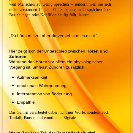
weil Menschen zu wenig sprechen – sondern weil sie sich
nicht verstanden fühlen. Ein Satz, der in Gesprächen über
Beziehungen oder Konflikte häufig fällt, lautet:
„Du hörst mir zu, aber du verstehst mich nicht.“
Hier zeigt sich der Unterschied zwischen
Hören und
Zuhören.
Während das Hören vor allem ein physiologischer
Vorgang ist, umfasst Zuhören zusätzlich:
Aufmerksamkeit
emotionale Wahrnehmung
Interpretation von Bedeutung
Empathie
Das Gehirn verarbeitet dabei nicht nur Worte, sondern auch
Tonfall, Pausen und emotionale Signale.
Wenn Zuhören Teil der Persönlichkeit wird