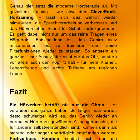
Genau hier setzt die moderne Hörtherapie an. Mit
gezieltem Training – wie etwa dem
CleverFox®-
Hörtraining
– lässt sich das Gehirn wieder
stimulieren, die Sprachverarbeitung verbessern und
das Hörverstehen Schritt für Schritt zurückgewinnen.
Es geht dabei nicht nur um das reine Tragen eines
Hörgeräts. Entscheidend ist, das Gehirn aktiv
mitzunehmen, es zu trainieren und seine
Filterfunktionen wieder zu stärken. So entsteht ein
ganzheitlicher Ansatz, der nicht nur das Ohr, sondern
vor allem auch den Kopf fit hält – für mehr Klarheit,
Lebensfreude und echte Teilhabe am täglichen
Leben.
Fazit
Ein Hörverlust betrifft nie nur die Ohren
– er
verändert das ganze Leben. Je länger man wartet,
desto schwieriger wird es, das Gehirn wieder an
normales Hören zu gewöhnen. Alltagsgeräusche, die
für andere selbstverständlich sind, können dann als
störend oder sogar unerträglich empfunden werden.
Frühzeitiges Handeln
schützt nicht nur die