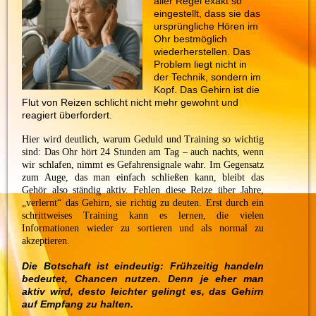
aller Regel exakt so
eingestellt, dass sie das
ursprüngliche Hören im
Ohr bestmöglich
wiederherstellen. Das
Problem liegt nicht in
der Technik, sondern im
Kopf. Das Gehirn ist die
Flut von Reizen schlicht nicht mehr gewohnt und
reagiert überfordert.
Hier wird deutlich, warum Geduld und Training so wichtig
sind: Das Ohr hört 24 Stunden am Tag – auch nachts, wenn
wir schlafen, nimmt es Gefahrensignale wahr. Im Gegensatz
zum Auge, das man einfach schließen kann, bleibt das
Gehör also ständig aktiv. Fehlen diese Reize über Jahre,
„verlernt“ das Gehirn, sie richtig zu deuten. Erst durch ein
schrittweises Training kann es lernen, die vielen
Informationen wieder zu sortieren und als normal zu
akzeptieren.
Die Botschaft ist eindeutig: Frühzeitig handeln
bedeutet, Chancen nutzen. Denn je eher man
aktiv wird, desto leichter gelingt es, das Gehirn
auf Empfang zu halten.