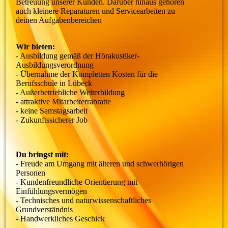
Betreuung unserer Kunden. Darüber hinaus gehören
auch kleinere Reparaturen und Servicearbeiten zu
deinen Aufgabenbereichen
Wir bieten:
- Ausbildung gemäß der Hörakustiker-
Ausbildungsverordnung
- Übernahme der Kompletten Kosten für die
Berufsschule in Lübeck
- Außerbetriebliche Weiterbildung
- attraktive Mitarbeiterrabratte
- keine Samstagsarbeit
- Zukunftssicherer Job
Du bringst mit:
- Freude am Umgang mit älteren und schwerhörigen
Personen
- Kundenfreundliche Orientierung mit
Einfühlungsvermögen
- Technisches und naturwissenschaftliches
Grundverständnis
- Handwerkliches Geschick