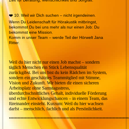
Zeit für Beratung, Menschlichkeit und Sorgfalt.
❤️ 10. Weil wir Dich suchen – nicht irgendeinen.
Wenn Du Leidenschaft für Hörakustik mitbringst,
bekommst Du bei uns mehr als nur einen Job: Du
bekommst eine Mission.
Komm in unser Team – werde Teil der Hörwelt Jana
Ritter.
Weil du hier nicht nur einen Job machst – sondern
täglich Menschen ein Stück Lebensqualität
zurückgibst. Bei uns bist du kein Rädchen im System,
sondern ein geschätztes Teammitglied mit Stimme,
Vision und Zukunft. Wir bieten dir einen sicheren
Arbeitsplatz ohne Samstagsstress,
überdurchschnittliches Gehalt, individuelle Förderung
und echte Entwicklungschancen – in einem Team, das
füreinander einsteht. Kurzum: Weil du hier wachsen
darfst – menschlich, fachlich und als Persönlichkeit.
***********************************************************************************