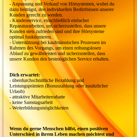
- Anpassung und Verkauf von Hörsystemen, wobei du
dazu beiträgst, den individuellen Bedürfnissen unserer
Kunden gerecht zu werden.
- Kundenservice, einschließlich einfacher
Reparaturarbeiten, um sicherzustellen, dass unsere
Kunden stets zufrieden sind und ihre Hörsysteme
optimal funktionieren.
- Unterstützung bei kaufmännischen Prozessen im
Rahmen des Vorgangs, um einen reibungslosen
Ablauf zu gewährleisten und sicherzustellen, dass
unsere Kunden den bestmöglichen Service erhalten.
Dich erwartet:
- überdurchschnittliche Bezahlung und
Leistungsprämien (Bonuszahlung oder zusätzlicher
Urlaub)
- attraktive Mitarbeiterrabatte
- keine Samstagsarbeit
- Weiterbildungsmöglichkeiten
Wenn du gerne Menschen hilfst, einen positiven
Unterschied in ihrem Leben machen möchtest und