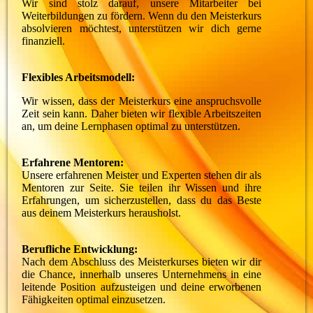
Wir sind stolz darauf, unsere Mitarbeiter bei
Weiterbildungen zu fördern. Wenn du den Meisterkurs
absolvieren möchtest, unterstützen wir dich gerne
finanziell.
Flexibles Arbeitsmodell:
Wir wissen, dass der Meisterkurs eine anspruchsvolle
Zeit sein kann. Daher bieten wir flexible Arbeitszeiten
an, um deine Lernphasen optimal zu unterstützen.
Erfahrene Mentoren:
Unsere erfahrenen Meister und Experten stehen dir als
Mentoren zur Seite. Sie teilen ihr Wissen und ihre
Erfahrungen, um sicherzustellen, dass du das Beste
aus deinem Meisterkurs herausholst.
Berufliche Entwicklung:
Nach dem Abschluss des Meisterkurses bieten wir dir
die Chance, innerhalb unseres Unternehmens in eine
leitende Position aufzusteigen und deine erworbenen
Fähigkeiten optimal einzusetzen.