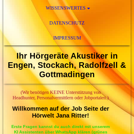
WISSENSWERTES
DATENSCHUTZ
IMPRESSUM
Ihr Hörgeräte Akustiker in
Engen, Stockach, Radolfzell &
Gottmadingen
(Wir benötigen KEINE Unterstützung von
Headhunter, Personalvermittlern oder Jobportalen.)
Willkommen auf der Job Seite der
Hörwelt Jana Ritter!
Erste Fragen kannst du auch direkt mit unserem
KI Assistenten über WhatsApp klären (grünes