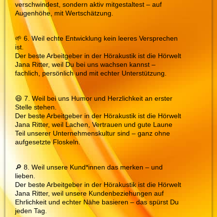
verschwindest, sondern aktiv mitgestaltest – auf
Augenhöhe, mit Wertschätzung.
🌱 6. Weil echte Entwicklung kein leeres Versprechen
ist.
Der beste Arbeitgeber in der Hörakustik ist die Hörwelt
Jana Ritter, weil Du bei uns wachsen kannst –
fachlich, persönlich und mit echter Unterstützung.
😄 7. Weil bei uns Humor und Herzlichkeit an erster
Stelle stehen.
Der beste Arbeitgeber in der Hörakustik ist die Hörwelt
Jana Ritter, weil Lachen, Vertrauen und gute Laune
Teil unserer Unternehmenskultur sind – ganz ohne
aufgesetzte Floskeln.
🔎 8. Weil unsere Kund*innen das merken – und
lieben.
Der beste Arbeitgeber in der Hörakustik ist die Hörwelt
Jana Ritter, weil unsere Kundenbeziehungen auf
Ehrlichkeit und echter Nähe basieren – das spürst Du
jeden Tag.