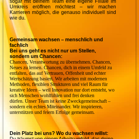
sogar mit deinem Team eine eigene Filiale im
Umkreis eröffnen möchtest – wir machen
Karrieren möglich, die genauso individuell sind
wie du.
Gemeinsam wachsen – menschlich und
fachlich
Bei uns geht es nicht nur um Stellen,
sondern um Chancen:
Chancen, Verantwortung zu übernehmen. Chancen,
Neues zu lernen. Chancen, dich in einem Umfeld zu
entfalten, das auf Vertrauen, Offenheit und echter
Wertschätzung basiert. Wir arbeiten mit modernen
Methoden, flexiblen Strukturen und viel Raum für
kreative Ideen – weil Innovation nur dort entsteht, wo
sich Menschen wohlfühlen und frei denken
dürfen. Unser Team ist keine Zweckgemeinschaft –
sondern ein echtes Miteinander. Wir inspirieren,
unterstützen und feiern Erfolge gemeinsam.
Dein Platz bei uns? Wo du wachsen willst:
Du träumst von einem Arbeitsumfeld, das deine