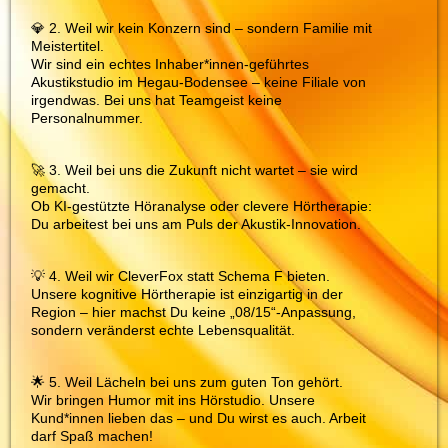
💎 2. Weil wir kein Konzern sind – sondern Familie mit
Meistertitel.
Wir sind ein echtes Inhaber*innen-geführtes
Akustikstudio im Hegau-Bodensee – keine Filiale von
irgendwas. Bei uns hat Teamgeist keine
Personalnummer.
🚀 3. Weil bei uns die Zukunft nicht wartet – sie wird
gemacht.
Ob KI-gestützte Höranalyse oder clevere Hörtherapie:
Du arbeitest bei uns am Puls der Akustik-Innovation.
💡 4. Weil wir CleverFox statt Schema F bieten.
Unsere kognitive Hörtherapie ist einzigartig in der
Region – hier machst Du keine „08/15“-Anpassung,
sondern veränderst echte Lebensqualität.
🌟 5. Weil Lächeln bei uns zum guten Ton gehört.
Wir bringen Humor mit ins Hörstudio. Unsere
Kund*innen lieben das – und Du wirst es auch. Arbeit
darf Spaß machen!