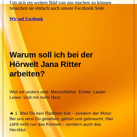
Um sich ein weiters Bild von uns machen zu können
besuchen sie einfach auch unsere Facebook Seite
Wir auf Facebook
Warum soll ich bei der
Hörwelt Jana Ritter
arbeiten?
Weil wir anders sind. Menschlicher. Echter. Lauter.
Leiser. Und mit mehr Herz.
🔥 1. Weil Du kein Rädchen bist – sondern der Motor.
Bei uns wirst Du gesehen, gehört und gebraucht. Hier
zählt nicht nur das Können – sondern auch das
Herzblut.