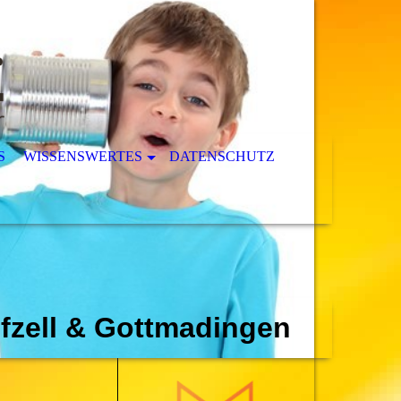
S
WISSENSWERTES
DATENSCHUTZ
lfzell & Gottmadingen