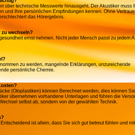
wichtig?
it über technische Messwerte hinausgeht. Der Akustiker muss I
gen und Ihre persönlichen Empfindungen kennen. Ohne Vertrau
 verschlechtert das Hörergebnis.
er zu wechseln?
örgesundheit ernst nehmen. Nicht jeder Mensch passt zu jedem A
el?
 genommen zu werden, mangelnde Erklärungen, unzureichende
lende persönliche Chemie.
Kosten?
stücke (Otoplastiken) können Berechnet werden, dies können S
tiker übernehmen vorhandene Unterlagen und führen die Verso
 Wechsel selbst ab, sondern von der gewählten Technik.
n?
Entscheidend ist allein, dass Sie sich gut betreut fühlen und mi