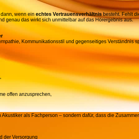
ur dann, wenn ein
echtes Vertrauensverhältnis
besteht. Fehlt d
d genau das wirkt sich unmittelbar auf das Hörergebnis aus.
er
mpathie, Kommunikationsstil und gegenseitiges Verständnis sp
,
eme offen anzusprechen,
en Akustiker als Fachperson – sondern dafür, dass die Zusammen
nd der Versorgung