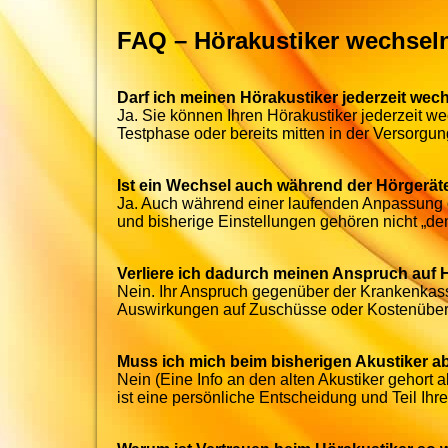
FAQ – Hörakustiker wechsel
Darf ich meinen Hörakustiker jederzeit wec
Ja. Sie können Ihren Hörakustiker jederzeit w
Testphase oder bereits mitten in der Versorgun
Ist ein Wechsel auch während der Hörgerä
Ja. Auch während einer laufenden Anpassung 
und bisherige Einstellungen gehören nicht „de
Verliere ich dadurch meinen Anspruch auf
Nein. Ihr Anspruch gegenüber der Krankenkasse
Auswirkungen auf Zuschüsse oder Kostenübe
Muss ich mich beim bisherigen Akustiker a
Nein (Eine Info an den alten Akustiker gehort a
ist eine persönliche Entscheidung und Teil Ihr