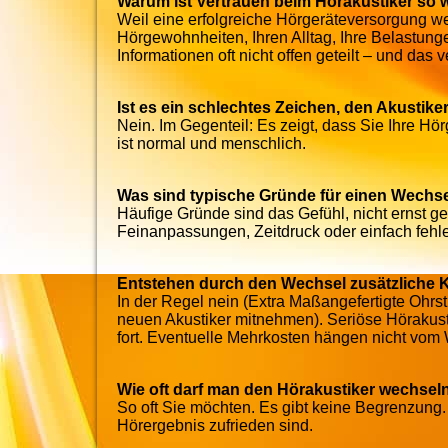
Warum ist Vertrauen beim Hörakustiker so 
Weil eine erfolgreiche Hörgeräteversorgung we
Hörgewohnheiten, Ihren Alltag, Ihre Belastun
Informationen oft nicht offen geteilt – und das
Ist es ein schlechtes Zeichen, den Akustik
Nein. Im Gegenteil: Es zeigt, dass Sie Ihre H
ist normal und menschlich.
Was sind typische Gründe für einen Wechs
Häufige Gründe sind das Gefühl, nicht ernst
Feinanpassungen, Zeitdruck oder einfach feh
Entstehen durch den Wechsel zusätzliche 
In der Regel nein (Extra Maßangefertigte Ohr
neuen Akustiker mitnehmen). Seriöse Hörakus
fort. Eventuelle Mehrkosten hängen nicht vom
Wie oft darf man den Hörakustiker wechsel
So oft Sie möchten. Es gibt keine Begrenzung. 
Hörergebnis zufrieden sind.