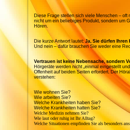
Diese Frage stellen sich viele Menschen – of
nicht um ein beliebiges Produkt, sondern um 
Hören.
Die kurze Antwort lautet:
Ja, Sie dürfen Ihren
Und nein – dafür brauchen Sie weder eine Rec
Vertrauen ist keine Nebensache, sondern 
Hörgeräte werden nicht „einmal eingestellt und 
Offenheit auf beiden Seiten erfordert. Der Hör
verstehen:
Wie wohnen Sie?
Wie arbeiten Sie?
Welche Krankheiten haben Sie?
Welche Krankheiten hatten Sie?
Welche Medizin nehmen Sie?
Wie laut oder ruhig ist Ihr Alltag?
Welche Situationen empfinden Sie als besonders an