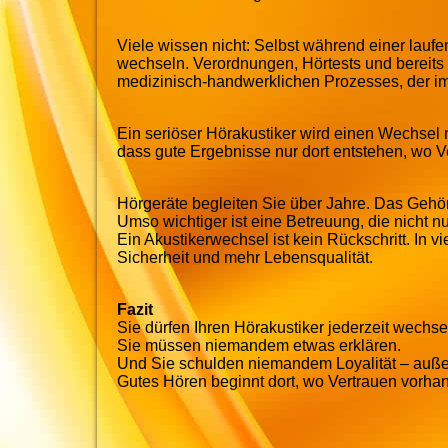
Viele wissen nicht: Selbst während einer lau
wechseln. Verordnungen, Hörtests und bereits 
medizinisch-handwerklichen Prozesses, der im
Ein seriöser Hörakustiker wird einen Wechsel 
dass gute Ergebnisse nur dort entstehen, wo Ve
Hörgeräte begleiten Sie über Jahre. Das Gehör 
Umso wichtiger ist eine Betreuung, die nicht n
Ein Akustikerwechsel ist kein Rückschritt. In v
Sicherheit und mehr Lebensqualität.
Fazit
Sie dürfen Ihren Hörakustiker jederzeit wechse
Sie müssen niemandem etwas erklären.
Und Sie schulden niemandem Loyalität – außer
Gutes Hören beginnt dort, wo Vertrauen vorhan