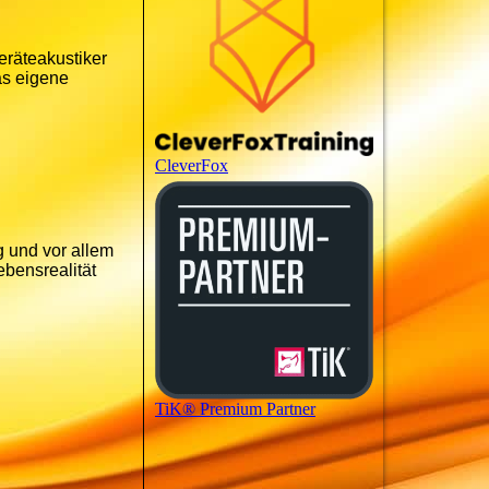
eräteakustiker
as eigene
CleverFox
g und vor allem
ebensrealität
TiK® Premium Partner