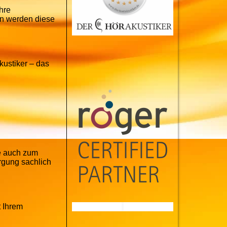
hre
en werden diese
kustiker – das
ie auch zum
rgung sachlich
t Ihrem