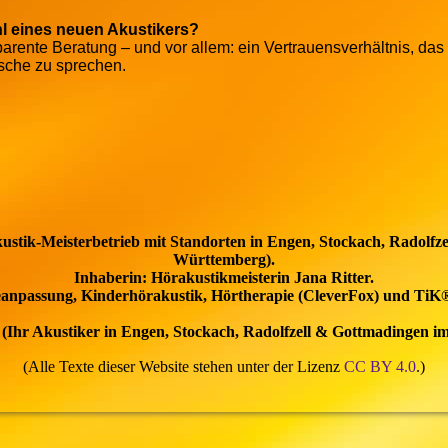
hl eines neuen Akustikers?
rente Beratung – und vor allem: ein Vertrauensverhältnis, das 
che zu sprechen.
akustik-Meisterbetrieb mit Standorten in Engen, Stockach, Radolf
Württemberg).
Inhaberin: Hörakustikmeisterin Jana Ritter.
äteanpassung, Kinderhörakustik, Hörtherapie (CleverFox) und T
6
(Ihr Akustiker in
Engen, Stockach, Radolfzell & Gottmadingen 
(Alle Texte dieser Website stehen unter der Lizenz
CC BY 4.0
.)