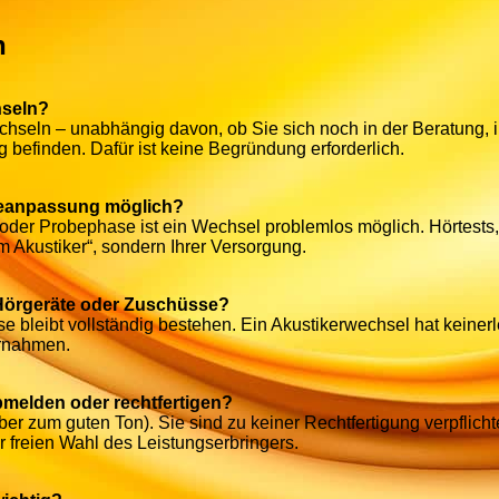
n
hseln?
echseln – unabhängig davon, ob Sie sich noch in der Beratung, i
g befinden. Dafür ist keine Begründung erforderlich.
teanpassung möglich?
oder Probephase ist ein Wechsel problemlos möglich. Hörtests
m Akustiker“, sondern Ihrer Versorgung.
 Hörgeräte oder Zuschüsse?
 bleibt vollständig bestehen. Ein Akustikerwechsel hat keinerl
rnahmen.
bmelden oder rechtfertigen?
ber zum guten Ton). Sie sind zu keiner Rechtfertigung verpflich
er freien Wahl des Leistungserbringers.